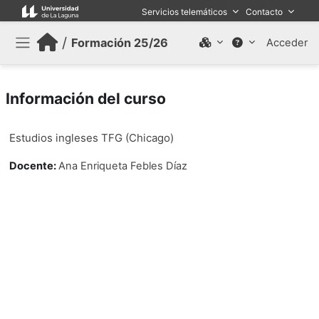
Salta al contenido principal
Servicios telemáticos
Contacto
/
Formación 25/26
Acceder
Panel lateral
Información del curso
Estudios ingleses TFG (Chicago)
Docente:
Ana Enriqueta Febles Díaz