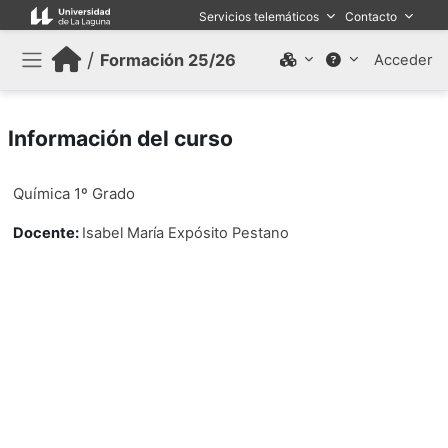
Salta al contenido principal
Servicios telemáticos
Contacto
/
Formación 25/26
Acceder
Panel lateral
Información del curso
Química 1º Grado
Docente:
Isabel María Expósito Pestano