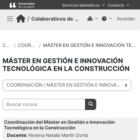
Salta al contenido principal
Servicios telemáticos
Contacto
/
Colaborativos de trabajo (Antiguo)
Acceder
Panel lateral
Cursos
COORDINACIÓN
MÁSTER EN GESTIÓN E INNOVACIÓN TECNOLÓGICA EN LA CONSTRUCCIÓN
MÁSTER EN GESTIÓN E INNOVACIÓN
TECNOLÓGICA EN LA CONSTRUCCIÓN
Categorías
Buscar cursos
Buscar cursos
Coordinación del Máster en Gestión e Innovación
Tecnológica en la Construcción
Docente:
Norena Natalia Martín Dorta