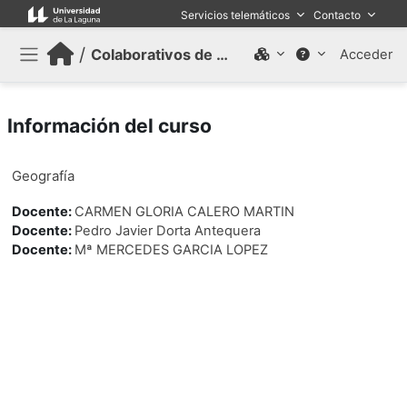
Salta al contenido principal
Servicios telemáticos
Contacto
/
Colaborativos de trabajo (Antiguo)
Acceder
Panel lateral
Información del curso
Geografía
Docente:
CARMEN GLORIA CALERO MARTIN
Docente:
Pedro Javier Dorta Antequera
Docente:
Mª MERCEDES GARCIA LOPEZ