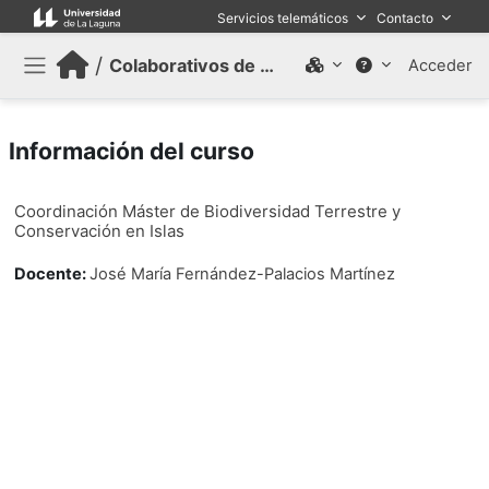
Salta al contenido principal
Servicios telemáticos
Contacto
/
Colaborativos de trabajo (Antiguo)
Acceder
Panel lateral
Información del curso
Coordinación Máster de Biodiversidad Terrestre y
Conservación en Islas
Docente:
José María Fernández-Palacios Martínez