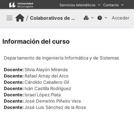
Salta al contenido principal
Servicios telemáticos
Contacto
/
Colaborativos de trabajo (Antiguo)
Acceder
Panel lateral
Información del curso
Departamento de Ingeniería Informática y de Sistemas
Docente:
Silvia Alayón Miranda
Docente:
Rafael Arnay del Arco
Docente:
Cándido Caballero Gil
Docente:
Iván Castilla Rodríguez
Docente:
Israel López Plata
Docente:
José Demetrio Piñeiro Vera
Docente:
José Luis Sánchez de la Rosa