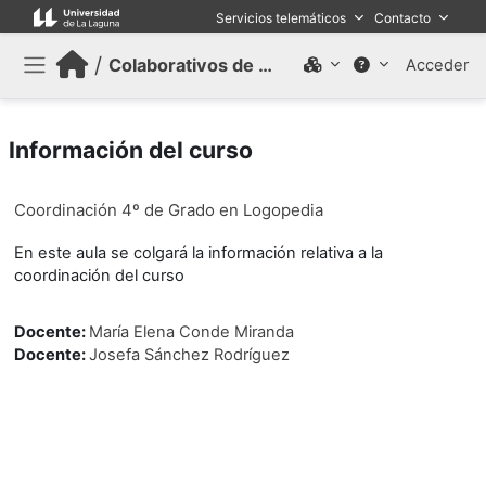
Salta al contenido principal
Servicios telemáticos
Contacto
/
Colaborativos de trabajo (Antiguo)
Acceder
Panel lateral
Información del curso
Coordinación 4º de Grado en Logopedia
En este aula se colgará la información relativa a la
coordinación del curso
Docente:
María Elena Conde Miranda
Docente:
Josefa Sánchez Rodríguez