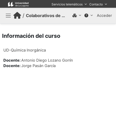
Salta al contenido principal
Servicios telemáticos
Contacto
/
Colaborativos de trabajo (Antiguo)
Acceder
Panel lateral
Información del curso
UD-Química Inorgánica
Docente:
Antonio Diego Lozano Gorrín
Docente:
Jorge Pasán García