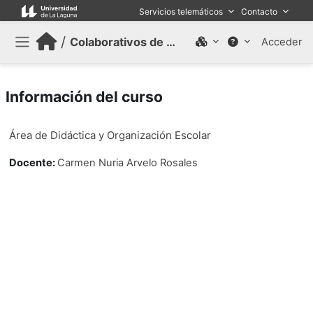
Salta al contenido principal
Servicios telemáticos
Contacto
/
Colaborativos de trabajo (Antiguo)
Acceder
Panel lateral
Información del curso
Área de Didáctica y Organización Escolar
Docente:
Carmen Nuria Arvelo Rosales