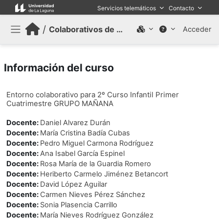
Salta al contenido principal
Servicios telemáticos
Contacto
/
Colaborativos de trabajo (Antiguo)
Acceder
Panel lateral
Información del curso
Entorno colaborativo para 2º Curso Infantil Primer
Cuatrimestre GRUPO MAÑANA
Docente:
Daniel Alvarez Durán
Docente:
María Cristina Badía Cubas
Docente:
Pedro Miguel Carmona Rodríguez
Docente:
Ana Isabel García Espinel
Docente:
Rosa María de la Guardia Romero
Docente:
Heriberto Carmelo Jiménez Betancort
Docente:
David López Aguilar
Docente:
Carmen Nieves Pérez Sánchez
Docente:
Sonia Plasencia Carrillo
Docente:
María Nieves Rodríguez González