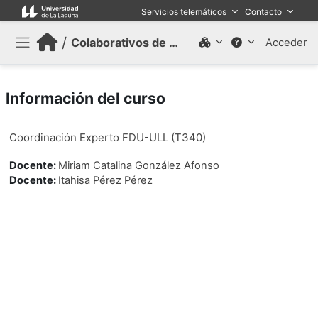
Salta al contenido principal
Servicios telemáticos
Contacto
/
Colaborativos de trabajo (Antiguo)
Acceder
Panel lateral
Información del curso
Coordinación Experto FDU-ULL (T340)
Docente:
Miriam Catalina González Afonso
Docente:
Itahisa Pérez Pérez