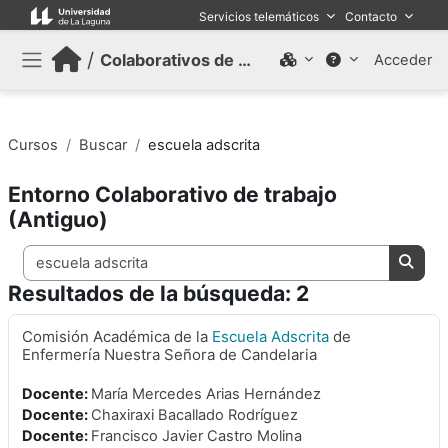
Salta al contenido principal
Servicios telemáticos
Contacto
/
Colaborativos de trabajo (Antiguo)
Acceder
Panel lateral
Cursos
Buscar
escuela adscrita
Entorno Colaborativo de trabajo
(Antiguo)
Buscar cursos
Busca
Resultados de la búsqueda: 2
Comisión Académica de la
Escuela
Adscrita
de
Enfermería Nuestra Señora de Candelaria
Docente:
María Mercedes Arias Hernández
Docente:
Chaxiraxi Bacallado Rodríguez
Docente:
Francisco Javier Castro Molina