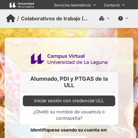
Salta al contenido principal
Servicios telemáticos
Contacto
/
Colaborativos de trabajo (Antiguo)
Alumnado, PDI y PTGAS de la
ULL
Iniciar sesión con credencial ULL
¿Olvidó su nombre de usuario/a o
contraseña?
Identifíquese usando su cuenta en: