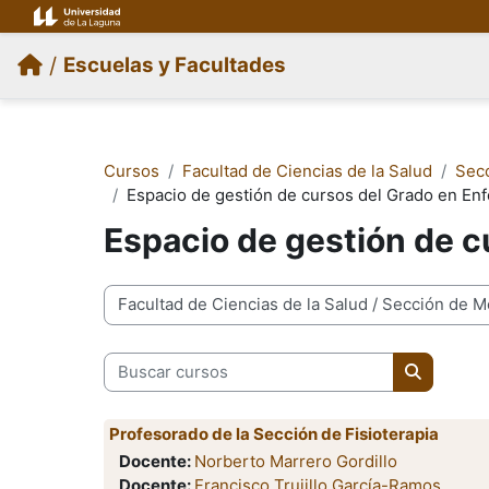
Salta al contenido principal
/
Escuelas y Facultades
Cursos
Facultad de Ciencias de la Salud
Secc
Espacio de gestión de cursos del Grado en Enf
Espacio de gestión de c
Categorías
Buscar cursos
Buscar cu
Profesorado de la Sección de Fisioterapia
Docente:
Norberto Marrero Gordillo
Docente:
Francisco Trujillo García-Ramos