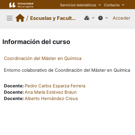
Salta al contenido principal
Servicios telemáticos
Contacto
/
Escuelas y Facultades
Acceder
Panel lateral
Información del curso
Coordinación del Máster en Química
Entorno colaborativo de Coordinación del Máster en Química
Docente:
Pedro Carlos Esparza Ferrera
Docente:
Ana María Estévez Braun
Docente:
Alberto Hernández Creus