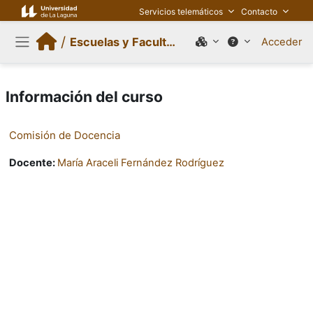
Salta al contenido principal
Servicios telemáticos
Contacto
/
Escuelas y Facultades
Acceder
Panel lateral
Información del curso
Comisión de Docencia
Docente:
María Araceli Fernández Rodríguez