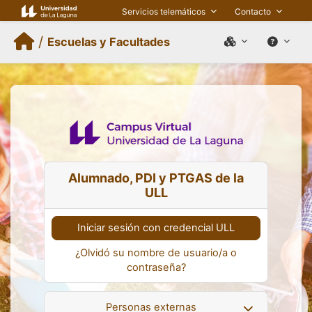
Salta al contenido principal
Servicios telemáticos
Contacto
/
Escuelas y Facultades
Alumnado, PDI y PTGAS de la
ULL
Iniciar sesión con credencial ULL
¿Olvidó su nombre de usuario/a o
contraseña?
Personas externas