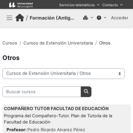
Salta al contenido principal
Servicios telemáticos
Contacto
/
Formación (Antiguo)
Acceder
Panel lateral
Cursos
Cursos de Extensión Universitaria
Otros
Otros
Categorías
Buscar cursos
Buscar cursos
COMPAÑERO TUTOR FACULTAD DE EDUCACIÓN
Programa del Compañero-Tutor. Plan de Tutoría de la
Facultad de Educación
Profesor:
Pedro Ricardo Alvarez Pérez