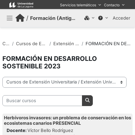
Salta al contenido principal
Servicios telemáticos
Contacto
/
Formación (Antiguo)
Acceder
Panel lateral
Cursos
Cursos de Extensión Universitaria
Extensión Universitaria 2023
FORMACIÓN EN DESARROLLO SOSTENIBLE 2023
FORMACIÓN EN DESARROLLO
SOSTENIBLE 2023
Categorías
Buscar cursos
Buscar cursos
Herbívoros invasores: un problema de conservación en los
ecosistemas canarios PRESENCIAL
Docente:
Víctor Bello Rodríguez