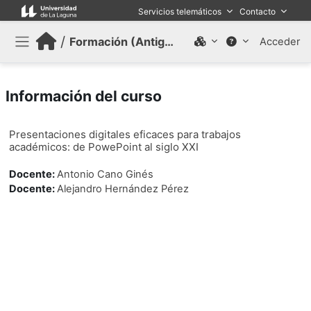
Salta al contenido principal
Servicios telemáticos
Contacto
/
Formación (Antiguo)
Acceder
Panel lateral
Información del curso
Presentaciones digitales eficaces para trabajos
académicos: de PowePoint al siglo XXI
Docente:
Antonio Cano Ginés
Docente:
Alejandro Hernández Pérez