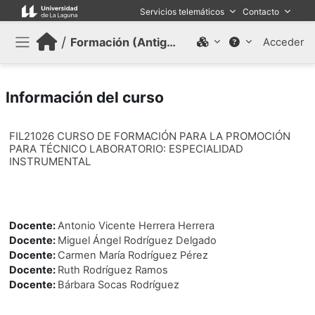
Salta al contenido principal
Servicios telemáticos
Contacto
/
Formación (Antiguo)
Acceder
Panel lateral
Información del curso
FIL21026 CURSO DE FORMACIÓN PARA LA PROMOCIÓN
PARA TÉCNICO LABORATORIO: ESPECIALIDAD
INSTRUMENTAL
Docente:
Antonio Vicente Herrera Herrera
Docente:
Miguel Ángel Rodríguez Delgado
Docente:
Carmen María Rodríguez Pérez
Docente:
Ruth Rodríguez Ramos
Docente:
Bárbara Socas Rodríguez