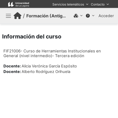
Salta al contenido principal
Servicios telemáticos
Contacto
/
Formación (Antiguo)
Acceder
Panel lateral
Información del curso
FIF21006- Curso de Herramientas Institucionales en
General (nivel intermedio)- Tercera edición
Docente:
Alicia Verónica García Espósito
Docente:
Alberto Rodríguez Orihuela