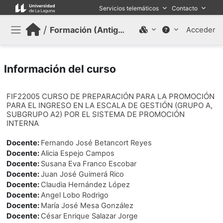
Salta al contenido principal
Servicios telemáticos
Contacto
/
Formación (Antiguo)
Acceder
Panel lateral
Información del curso
FIF22005 CURSO DE PREPARACIÓN PARA LA PROMOCIÓN
PARA EL INGRESO EN LA ESCALA DE GESTIÓN (GRUPO A,
SUBGRUPO A2) POR EL SISTEMA DE PROMOCIÓN
INTERNA
Docente:
Fernando José Betancort Reyes
Docente:
Alicia Espejo Campos
Docente:
Susana Eva Franco Escobar
Docente:
Juan José Guimerá Rico
Docente:
Claudia Hernández López
Docente:
Angel Lobo Rodrigo
Docente:
María José Mesa González
Docente:
César Enrique Salazar Jorge