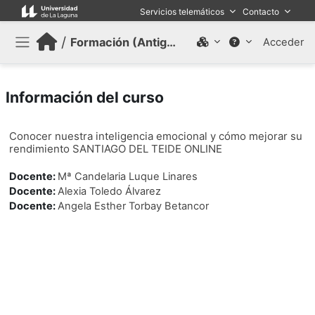
Salta al contenido principal
Servicios telemáticos
Contacto
/
Formación (Antiguo)
Acceder
Panel lateral
Información del curso
Conocer nuestra inteligencia emocional y cómo mejorar su
rendimiento SANTIAGO DEL TEIDE ONLINE
Docente:
Mª Candelaria Luque Linares
Docente:
Alexia Toledo Álvarez
Docente:
Angela Esther Torbay Betancor