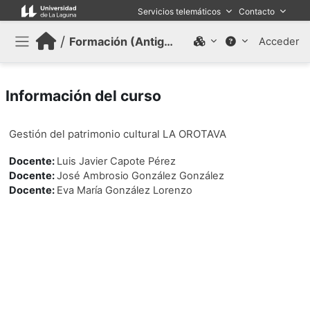
Salta al contenido principal
Servicios telemáticos
Contacto
/
Formación (Antiguo)
Acceder
Panel lateral
Información del curso
Gestión del patrimonio cultural LA OROTAVA
Docente:
Luis Javier Capote Pérez
Docente:
José Ambrosio González González
Docente:
Eva María González Lorenzo