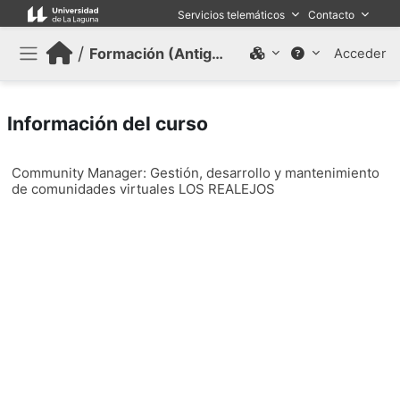
Salta al contenido principal
Servicios telemáticos
Contacto
/
Formación (Antiguo)
Acceder
Panel lateral
Información del curso
Community Manager: Gestión, desarrollo y mantenimiento
de comunidades virtuales LOS REALEJOS