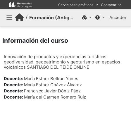
Salta al contenido principal
Servicios telemáticos
Contacto
/
Formación (Antiguo)
Acceder
Panel lateral
Información del curso
Innovación de productos y experiencias turísticas:
geodiversidad, geopatrimonio y geoturismo en espacios
volcánicos SANTIAGO DEL TEIDE ONLINE
Docente:
María Esther Beltrán Yanes
Docente:
María Esther Chávez Álvarez
Docente:
Francisco Javier Dóniz Páez
Docente:
María del Carmen Romero Ruiz