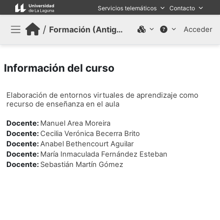
Salta al contenido principal
Servicios telemáticos
Contacto
/
Formación (Antiguo)
Acceder
Panel lateral
Información del curso
Elaboración de entornos virtuales de aprendizaje como
recurso de enseñanza en el aula
Docente:
Manuel Area Moreira
Docente:
Cecilia Verónica Becerra Brito
Docente:
Anabel Bethencourt Aguilar
Docente:
María Inmaculada Fernández Esteban
Docente:
Sebastián Martín Gómez