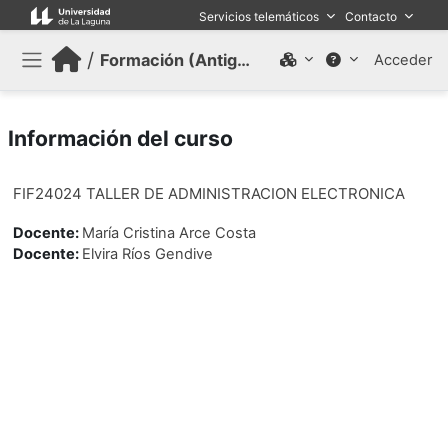
Salta al contenido principal
Servicios telemáticos
Contacto
/
Formación (Antiguo)
Acceder
Panel lateral
Información del curso
FIF24024 TALLER DE ADMINISTRACION ELECTRONICA
Docente:
María Cristina Arce Costa
Docente:
Elvira Ríos Gendive