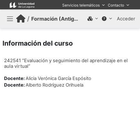
Salta al contenido principal
Servicios telemáticos
Contacto
/
Formación (Antiguo)
Acceder
Panel lateral
Información del curso
242541 “Evaluación y seguimiento del aprendizaje en el
aula virtual”
Docente:
Alicia Verónica García Espósito
Docente:
Alberto Rodríguez Orihuela