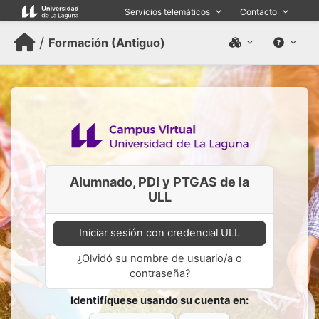
Salta al contenido principal
Servicios telemáticos
Contacto
/
Formación (Antiguo)
Alumnado, PDI y PTGAS de la
ULL
Iniciar sesión con credencial ULL
¿Olvidó su nombre de usuario/a o
contraseña?
Identifíquese usando su cuenta en: