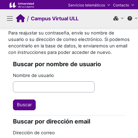
Salta al contenido principal
Servicios telemáticos
Contacto
/
Campus Virtual ULL
Panel lateral
Para reajustar su contraseña, envíe su nombre de
usuario o su dirección de correo electrónico. Si podemos
encontrarlo en la base de datos, le enviaremos un email
con instrucciones para poder acceder de nuevo.
Buscar por nombre de usuario
Buscar por nombre de usuario
Nombre de usuario
Buscar por dirección email
Buscar por dirección email
Dirección de correo