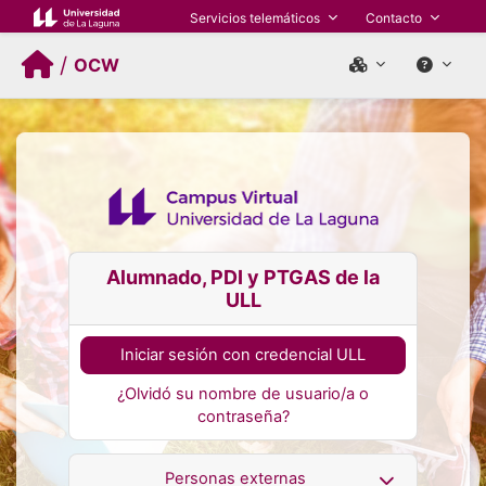
Salta al contenido principal
Servicios telemáticos
Contacto
/
OCW
Alumnado, PDI y PTGAS de la
ULL
Iniciar sesión con credencial ULL
¿Olvidó su nombre de usuario/a o
contraseña?
Personas externas