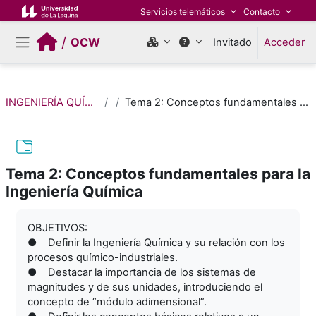
Salta al contenido principal
Servicios telemáticos
Contacto
/
OCW
Invitado
Acceder
Panel lateral
INGENIERÍA QUÍMICA BÁSICA
Tema 2: Conceptos fundamentales para la Ingeniería Química
Tema 2: Conceptos fundamentales para la
Ingeniería Química
Requisitos de finalización
OBJETIVOS:
● Definir la Ingeniería Química y su relación con los
procesos químico-industriales.
● Destacar la importancia de los sistemas de
magnitudes y de sus unidades, introduciendo el
concepto de “módulo adimensional”.