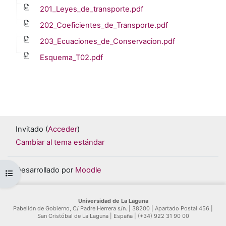
201_Leyes_de_transporte.pdf
202_Coeficientes_de_Transporte.pdf
203_Ecuaciones_de_Conservacion.pdf
Esquema_T02.pdf
Invitado (
Acceder
)
Cambiar al tema estándar
Desarrollado por
Moodle
Abrir índice del curso
Universidad de La Laguna
Pabellón de Gobierno, C/ Padre Herrera s/n. | 38200 | Apartado Postal 456 |
San Cristóbal de La Laguna | España | (+34) 922 31 90 00