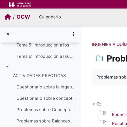
Salta al contenido principal
Tema 3: Balances de materia
/
OCW
Calendario
Tema 4: Balances de energía
Refuerzo de Mecánica de Fluidos
INGENIERÍA QUÍ
Tema 5: Introducción a los Reactores Químicos
Prob
Tema 6: Introducción a las Operaciones Básicas
Colapsar
Requisitos de f
ACTIVIDADES PRÁCTICAS
Problemas sobr
Cuestionario sobre la Ingeniería Química y su entorno
Cuestionario sobre conceptos fundamentales para la Ingeniería Química
Problemas sobre Conceptos Fundamentales
Enunci
Problemas sobre Balances de Materia (procesos físicos)
Result