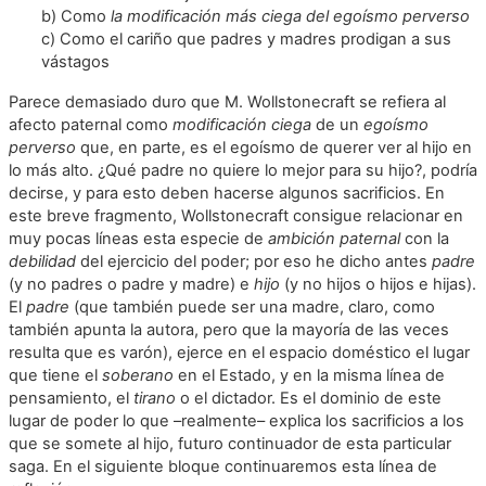
b) Como
la modificación más ciega del egoísmo perverso
c) Como el cariño que padres y madres prodigan a sus
vástagos
Parece demasiado duro que M. Wollstonecraft se refiera al
afecto paternal como
modificación ciega
de un
egoísmo
perverso
que, en parte, es el egoísmo de querer ver al hijo en
lo más alto. ¿Qué padre no quiere lo mejor para su hijo?, podría
decirse, y para esto deben hacerse algunos sacrificios. En
este breve fragmento, Wollstonecraft consigue relacionar en
muy pocas líneas esta especie de
ambición paternal
con la
debilidad
del ejercicio del poder; por eso he dicho antes
padre
(y no padres o padre y madre) e
hijo
(y no hijos o hijos e hijas).
El
padre
(que también puede ser una madre, claro, como
también apunta la autora, pero que la mayoría de las veces
resulta que es varón), ejerce en el espacio doméstico el lugar
que tiene el
soberano
en el Estado, y en la misma línea de
pensamiento, el
tirano
o el dictador. Es el dominio de este
lugar de poder lo que –realmente– explica los sacrificios a los
que se somete al hijo, futuro continuador de esta particular
saga. En el siguiente bloque continuaremos esta línea de