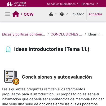
Salta al contenido principal
Servicios telemáticos
Contacto
/
OCW
Invitado
Acceder
Panel lateral
Éticas y políticas contemporáneas: la perspectiva feminista en sus textos
CONCLUSIONES Y ACTIVIDADES DE AUTOEVALUACIÓN
Ideas introductorias (Tema 1.1.)
Ideas introductorias (Tema 1.1.)
Requisitos de finalización
Conclusiones y autoevaluación
Las siguientes preguntas remiten a los fragmentos
propuestos para la introducción. Su propósito no es señalar
información que debería ser
aprehendida
de memoria sino dar
una serie una serie de opciones entre las cuales podemos