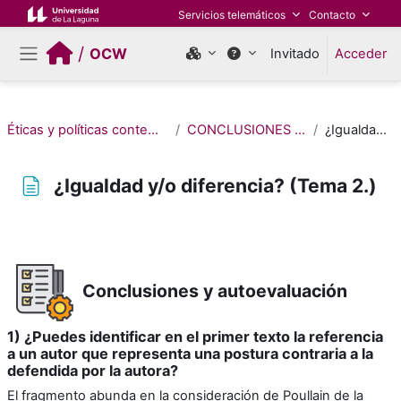
Salta al contenido principal
Servicios telemáticos
Contacto
/
OCW
Invitado
Acceder
Panel lateral
Éticas y políticas contemporáneas: la perspectiva feminista en sus textos
CONCLUSIONES Y ACTIVIDADES DE AUTOEVALUACIÓN
¿Igualdad y/o diferencia? (Tema 2.)
¿Igualdad y/o diferencia? (Tema 2.)
Requisitos de finalización
Conclusiones y autoevaluación
1) ¿Puedes identificar en el primer texto la referencia
a un autor que representa una postura contraria a la
defendida por la autora?
El fragmento abunda en la consideración de Poullain de la