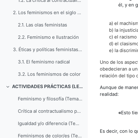
1.2. La crítica al contractualismo paternal
él, y en
2. Los feminismos en el siglo XX; algunas nociones...
a) el machis
2.1. Las olas feministas
b) la injustici
c) el racismo
2.2. Feminismo e Ilustración
d) el clasism
3. Éticas y políticas feministas; cuestiones conte...
e) la discrim
3.1. El feminismo radical
Uno de los aspect
obedecieran a u
3.2. Los feminismos de color
relación del tip
ACTIVIDADES PRÁCTICAS (LECTURA DE FRAGMENTOS)
Aunque de manera
Colapsar
realidad:
Feminismo y filosofía (Tema 1.1.)
Crítica al contractualismo paternal (Tema 1.2.)
«
Esto ti
Igualdad y/o diferencia (Tema 2.)
Es decir, con lo 
Feminismos de color/es (Tema 3.)