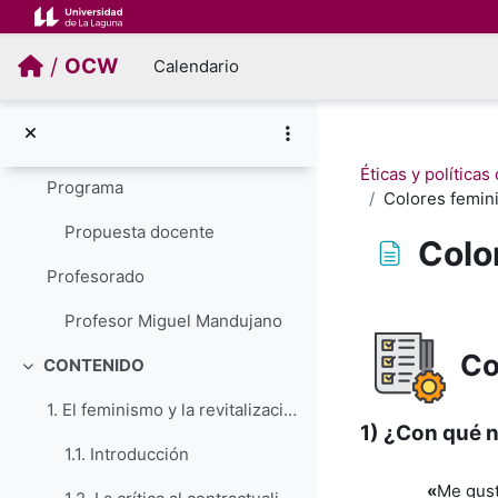
Salta al contenido principal
PRESENTACIÓN
/
OCW
Colapsar
Calendario
Área de texto y medios
INFORMACIÓN GENERAL
Colapsar
Éticas y política
Programa
Colores femini
Propuesta docente
Colo
Profesorado
Requisitos de f
Profesor Miguel Mandujano
Co
CONTENIDO
Colapsar
1. El feminismo y la revitalización de la Filosofí...
1) ¿Con qué 
1.1. Introducción
«
Me gust