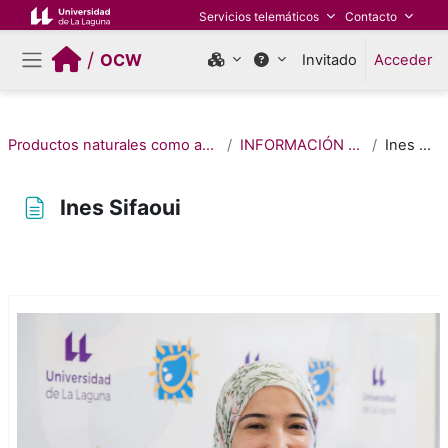
Salta al contenido principal
Servicios telemáticos
Contacto
/
OCW
Invitado
Acceder
Panel lateral
Productos naturales como antiparasitarios
INFORMACIÓN GENERAL
Ines Sifaoui
Ines Sifaoui
Requisitos de finalización