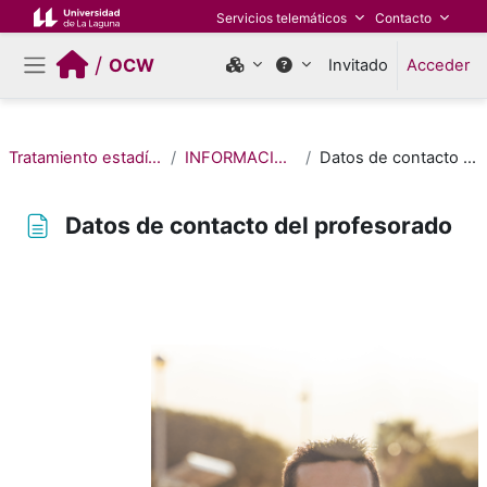
Salta al contenido principal
Servicios telemáticos
Contacto
/
OCW
Invitado
Acceder
Panel lateral
Tratamiento estadístico de datos
INFORMACIÓN GENERAL
Datos de contacto del profesorado
Datos de contacto del profesorado
Requisitos de finalización