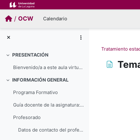
Salta al contenido principal
/
OCW
Calendario
Tratamiento estad
PRESENTACIÓN
Colapsar
Tema
Bienvenido/a a este aula virtual en la que se reco...
Requisitos de f
INFORMACIÓN GENERAL
Colapsar
Programa Formativo
Guía docente de la asignatura: Trabajo de Fin de Máster
Profesorado
Datos de contacto del profesorado