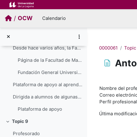
Colapsar
Salta al contenido principal
¿Cómo ir más allá?
/
OCW
Calendario
Se incluyen algunos links a recursos relacionados,...
Curso introductorio a las Matemáticas universita...
0000061
Topic
Desde hace varios años, la Facultad de Matemáticas...
Página de la Facultad de Matemáticas
Anto
Fundación General Universidad de La Laguna
Requisitos de f
Plataforma de apoyo al aprendizaje de las Matemát...
Nombre del profe
Correo electróni
Dirigida a alumnos de algunas titulaciones de la U...
Perfil profesion
Plataforma de apoyo
Última modificaci
Topic 9
Colapsar
Profesorado