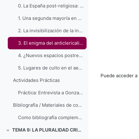
0. La España post-religiosa: la increencia y el ateísmo. Presentación
1. Una segunda mayoría en España: no religiosos y ateos
2. La invisibilización de la increencia en España
3. El enigma del anticlericalismo español
4. ¿Nuevos espacios postreligiosos?: los centros multiconfesionales
5. Lugares de culto en el aeropuerto de Madrid-Barajas
Puede acceder a 
Actividades Prácticas
Práctica: Entrevista a Gonzalo Puente Ojea. El futuro de la increencia en España
Bibliografía / Materiales de consulta (copia) (copia) (copia) (copia) (copia) (copia) (copia)
Como bibliografía complementaria se recomienda la ...
TEMA 9: LA PLURALIDAD CRISTIANA EN LA ESPAÑA ACTUAL
Colapsar