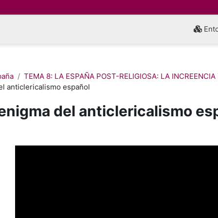
Ento
paña
TEMA 8: LA ESPAÑA POST-RELIGIOSA: LA INCREENCIA
el anticlericalismo español
 enigma del anticlericalismo es
inalización