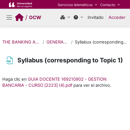
Salta al contenido principal
Servicios telemáticos
Contacto
/
OCW
Invitado
Acceder
Panel lateral
THE BANKING ACTIVITY
GENERAL INFO
Syllabus (corresponding to Topic 1)
Syllabus (corresponding to Topic 1)
Requisitos de finalización
Haga clic en
GUIA DOCENTE 169210902 - GESTION
BANCARIA - CURSO [2223] (4).pdf
para ver el archivo.