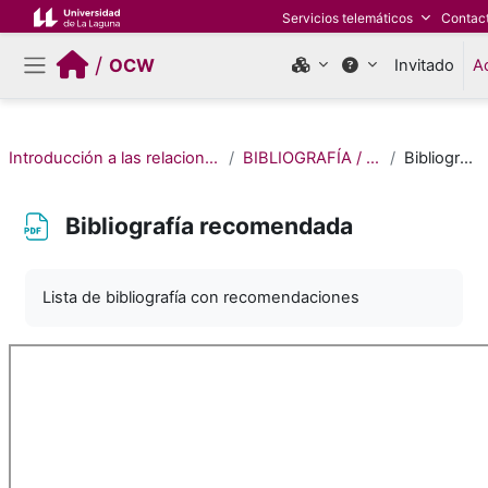
Salta al contenido principal
Servicios telemáticos
Contac
/
OCW
Invitado
A
Panel lateral
Introducción a las relaciones históricas entre Canarias y América
BIBLIOGRAFÍA / MATERIALES DE CONSULTA
Bibliografía recomendada
Bibliografía recomendada
Requisitos de finalización
Lista de bibliografía con recomendaciones