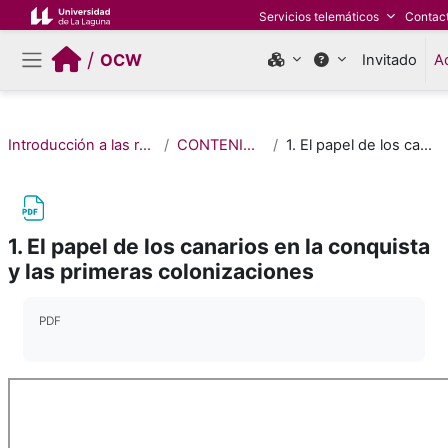
Salta al contenido principal
Servicios telemáticos
Contac
/
OCW
Invitado
A
Panel lateral
Introducción a las relaciones históricas entre Canarias y América
CONTENIDOS / MATERIALES DE ESTUDIO
1. El papel de los canarios en la conquista y las primeras colonizaciones
1. El papel de los canarios en la conquista
y las primeras colonizaciones
Requisitos de finalización
PDF