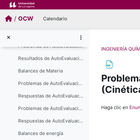
Salta al contenido principal
Colapsar
/
OCW
Calendario
ACTIVIDADES DE AUTOEVALUACIÓN
Conceptos fundamentales
Problemas de AutoEvaluación sobre unidades
INGENIERÍA QUÍ
Resultados de AutoEvaluación sobre unidades
Balances de Materia
Problem
Problemas de AutoEvaluación sobre Balances de Materia (Procesos físicos)
(Cinétic
Respuestas de AutoEvaluación sobre Balances de Materia (Procesos físicos)
Requisitos de f
Haga clic en
Enun
Problemas de AutoEvaluación sobre Balances de Materia (Procesos químicos)
Respuestas de AutoEvaluación sobre Balances de Materia (Procesos químicos)
Balances de energía