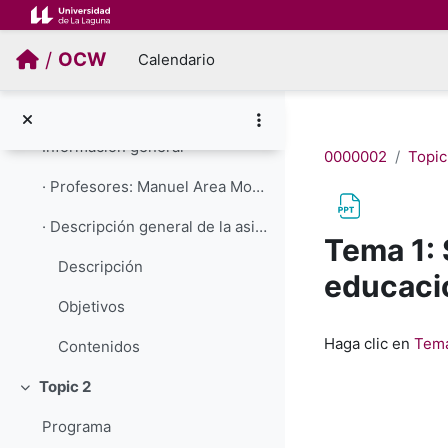
Salta al contenido principal
Tecnología Educativa
/
OCW
Calendario
Prof. MANUEL AREA MOREIRA
Topic 1
Colapsar
Información general
0000002
Topic
· Profesores: Manuel Area Moreira· Asignatura: Te...
· Descripción general de la asignatura:
Tema 1: 
Descripción
educaci
Objetivos
Requisitos de f
Haga clic en
Tema
Contenidos
Topic 2
Colapsar
Programa