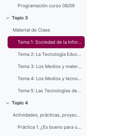
Programación curso 08/09
Topic 3
Colapsar
Material de Clase
Tema 1: Sociedad de la Información, tecnologías digitales y educación
Tema 2: La Tecnología Educativa como campo de estudio pedagógico
Tema 3: Los Medios y materiales de enseñanza.
Tema 4: Los Medios y tecnologías en la educación escolar
Tema 5: Las Tecnologías de la Información y Comunicación en la Educación
Topic 4
Colapsar
Actividades, prácticas, proyectos y/o casos
Práctica 1. ¿Es bueno para un niño estudiar desde casa a través de Internet?