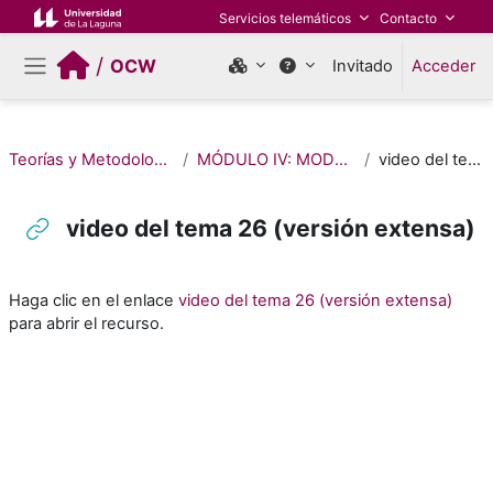
Salta al contenido principal
Servicios telemáticos
Contacto
/
OCW
Invitado
Acceder
Panel lateral
Teorías y Metodologías del Estudio de las Religiones
MÓDULO IV: MODOS DE ESTUDIAR LAS RELIGIONES
video del tema 26 (versión extensa)
video del tema 26 (versión extensa)
Requisitos de finalización
Haga clic en el enlace
video del tema 26 (versión extensa)
para abrir el recurso.