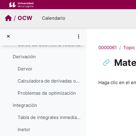
Salta al contenido principal
Geometría
/
OCW
Calendario
Aula fácil
Curso de Geometría
Curso de Geometría vectorial
0000061
Topic
Derivación
Mate
Dervor
Requisitos de f
Calculadora de derivadas online
Haga clic en el e
Problemas de optimización
Integración
Tabla de integrales inmediatas
Inetor